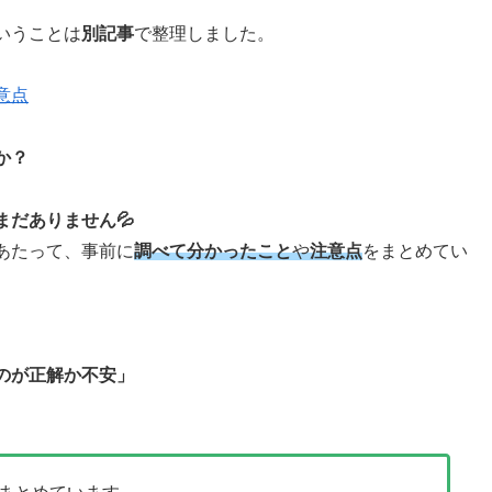
いうことは
別記事
で整理しました。
意点
か？
だありません💦
あたって、事前に
調べて分かったこと
や
注意点
をまとめてい
のが正解か不安」