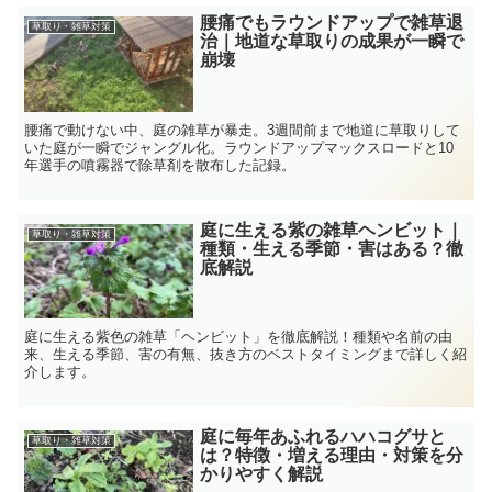
腰痛でもラウンドアップで雑草退
草取り・雑草対策
治｜地道な草取りの成果が一瞬で
崩壊
腰痛で動けない中、庭の雑草が暴走。3週間前まで地道に草取りして
いた庭が一瞬でジャングル化。ラウンドアップマックスロードと10
年選手の噴霧器で除草剤を散布した記録。
庭に生える紫の雑草ヘンビット｜
草取り・雑草対策
種類・生える季節・害はある？徹
底解説
庭に生える紫色の雑草「ヘンビット」を徹底解説！種類や名前の由
来、生える季節、害の有無、抜き方のベストタイミングまで詳しく紹
介します。
庭に毎年あふれるハハコグサと
草取り・雑草対策
は？特徴・増える理由・対策を分
かりやすく解説