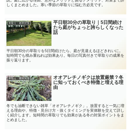
説。庭に広がる理由、意外なメリットと困るデメリット、対策まで詳
しくまとめました。寒い季節の草取りに悩む方必見です。
平日朝30分の草取り｜5日間続け
草取り・雑草対策
たら庭がちょっと誇らしくなった
話
平日朝30分の草取りを5日間続けたら、庭が見違えるほどきれいに。
短時間でも積み重ねれば効果あり。毎日の写真付きで草取りの成果を
振り返ります。
オオアレチノギクは放置厳禁？冬
草取り・雑草対策
に知っておくべき特徴と増える理
由
冬でも油断できない雑草「オオアレチノギク」。放置すると一気に増
える理由や、特徴・見分け方・抜くタイミングを実体験を交えて詳し
く紹介します。短時間の草取りでも効果がある冬の対策ポイントをま
とめました。