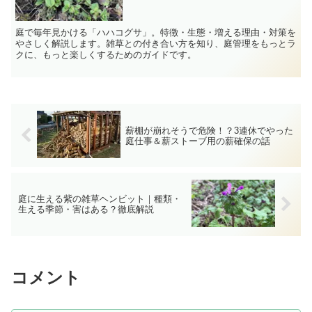
庭で毎年見かける「ハハコグサ」。特徴・生態・増える理由・対策を
やさしく解説します。雑草との付き合い方を知り、庭管理をもっとラ
クに、もっと楽しくするためのガイドです。
薪棚が崩れそうで危険！？3連休でやった
庭仕事＆薪ストーブ用の薪確保の話
庭に生える紫の雑草ヘンビット｜種類・
生える季節・害はある？徹底解説
コメント