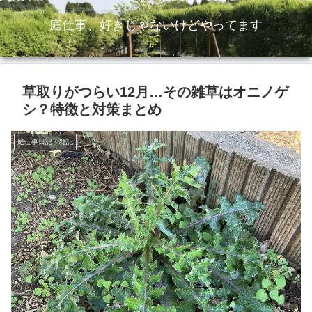
庭仕事、好きじゃないけどやってます
草取りがつらい12月…その雑草はオニノゲ
シ？特徴と対策まとめ
庭仕事日記・雑記