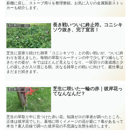
薪棚に戻し、ストーブ周りを整理整頓。お気に入りの金属製薪ストッ
カーも紹介します。
長き戦いついに終止符。コニシキ
庭仕事日記・雑記
ソウ抜き、完了宣言！
芝生に居座り続けた雑草「コニシキソウ」との長い戦いが、ついに終
わりを迎えました。毎朝の草取りルーティンの中で少しずつ減らして
きたその姿が、今ではほとんど見えなくなり、一区切りの達成感と少
しの寂しさが入り混じる朝。次なる雑草との戦いに向けて、庭仕事は
まだまだ続きます。
芝生に咲いた一輪の赤｜彼岸花っ
庭仕事日記・雑記
てなんなんだ？
芝生の草取り中に見つけた赤い花。知識ゼロの筆者が調べたところ、
正体は彼岸花でした。墓地に咲くイメージの花が庭に？毒があるって
本当？素人目線で調べた彼岸花の不思議な生態を紹介します。