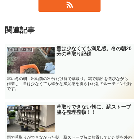
関連記事
量は少なくても満足感。冬の朝20
庭仕事日記・雑記
分の草取り記録
寒い冬の朝、出勤前の20分だけ庭で草取り。霜で場所を選びながら
作業し、量は少なくても確かな満足感を得られた朝のルーティン記録
です。
草取りできない朝に、薪ストーブ
庭仕事日記・雑記
脇を整理整頓！！
雨で草取りができなかった朝、薪ストーブ脇に放置していた薪を外の