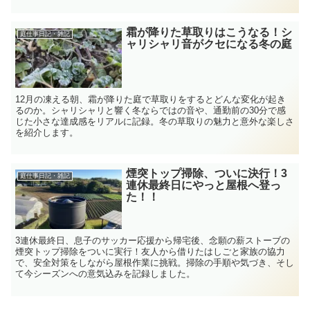
霜が降りた草取りはこうなる！シ
庭仕事日記・雑記
ャリシャリ音がクセになる冬の庭
12月の凍える朝、霜が降りた庭で草取りをするとどんな変化が起き
るのか。シャリシャリと響く冬ならではの音や、通勤前の30分で感
じた小さな達成感をリアルに記録。冬の草取りの魅力と意外な楽しさ
を紹介します。
煙突トップ掃除、ついに決行！3
庭仕事日記・雑記
連休最終日にやっと屋根へ登っ
た！！
3連休最終日、息子のサッカー応援から帰宅後、念願の薪ストーブの
煙突トップ掃除をついに実行！友人から借りたはしごと家族の協力
で、安全対策をしながら屋根作業に挑戦。掃除の手順や気づき、そし
て今シーズンへの意気込みを記録しました。