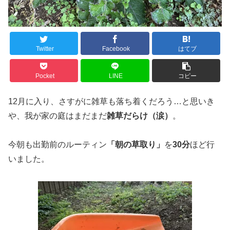
Twitter
Facebook
はてブ
Pocket
LINE
コピー
12月に入り、さすがに雑草も落ち着くだろう…と思いき
や、我が家の庭はまだまだ
雑草だらけ（涙）
。
今朝も出勤前のルーティン
「朝の草取り」
を
30分
ほど行
いました。